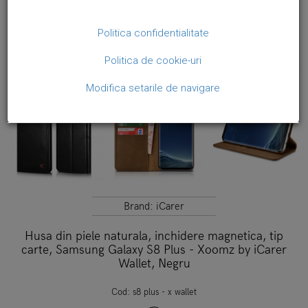
Politica confidentialitate
Politica de cookie-uri
Modifica setarile de navigare
Brand:
iCarer
Husa din piele naturala, inchidere magnetica, tip
carte, Samsung Galaxy S8 Plus - Xoomz by iCarer
Wallet, Negru
Cod:
s8 plus - x wallet