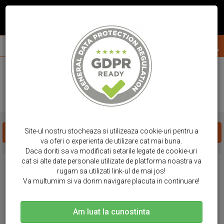
acasa
huse telefon
huawei
p40 lite
HUSE HUAWEI - P40 LITE
Site-ul nostru stocheaza si utilizeaza cookie-uri pentru a
FILTREAZA PRODUSE
va oferi o experienta de utilizare cat mai buna.
Daca doriti sa va modificati setarile legate de cookie-uri
cat si alte date personale utilizate de platforma noastra va
rugam sa utilizati link-ul de mai jos!
Va multumim si va dorim navigare placuta in continuare!
Am luat la cunostinta