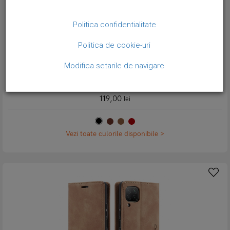
Politica confidentialitate
Politica de cookie-uri
Modifica setarile de navigare
Husa slim piele, tip portofel, stand, inchidere magnetica, textura
catifelata, Huawei P40 Lite - CaseMe, Negru
119,00
lei
Vezi toate culorile disponibile >