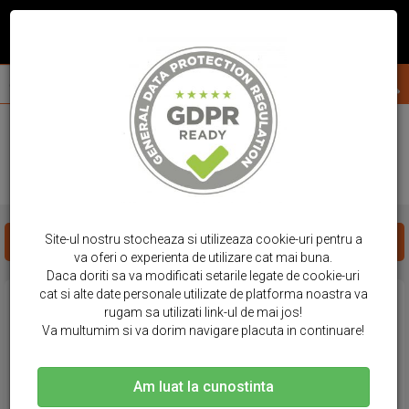
acasa
huse telefon
google pixel
8a
HUSE GOOGLE PIXEL - 8A
Site-ul nostru stocheaza si utilizeaza cookie-uri pentru a
FILTREAZA PRODUSE
va oferi o experienta de utilizare cat mai buna.
Daca doriti sa va modificati setarile legate de cookie-uri
cat si alte date personale utilizate de platforma noastra va
rugam sa utilizati link-ul de mai jos!
Va multumim si va dorim navigare placuta in continuare!
Am luat la cunostinta