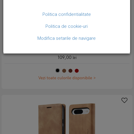
Politica confidentialitate
Politica de cookie-uri
Modifica setarile de navigare
Husa slim piele, tip portofel, stand, inchidere magnetica, textura
catifelata, Google Pixel 8a - CaseMe, Negru
109,00
lei
Vezi toate culorile disponibile >