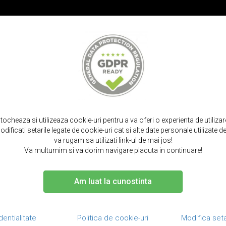
PROMOT
IRPODS
CURELE SMARTWATCH
TOCURI SI SACULETI
PORTOFELE S
acasa
huse telefon
samsung
s25 ultra
stocheaza si utilizeaza cookie-uri pentru a va oferi o experienta de utiliza
dificati setarile legate de cookie-uri cat si alte date personale utilizate
SE SAMSUNG - S25 UL
va rugam sa utilizati link-ul de mai jos!
Va multumim si va dorim navigare placuta in continuare!
Am luat la cunostinta
ucator
Culoare
Tip husa
Tip material
R
dentialitate
Politica de cookie-uri
Modifica seta