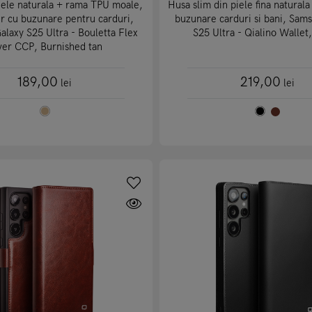
iele naturala + rama TPU moale,
Husa slim din piele fina naturala 
r cu buzunare pentru carduri,
buzunare carduri si bani, Sam
laxy S25 Ultra - Bouletta Flex
S25 Ultra - Qialino Wallet
ver CCP, Burnished tan
189,00
219,00
lei
lei