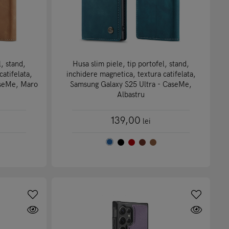
l, stand,
Husa slim piele, tip portofel, stand,
atifelata,
inchidere magnetica, textura catifelata,
aseMe, Maro
Samsung Galaxy S25 Ultra - CaseMe,
Albastru
139,00
lei