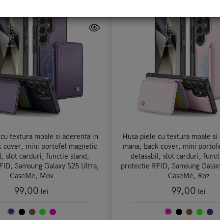
cu textura moale si aderenta in
Husa piele cu textura moale si
 cover, mini portofel magnetic
mana, back cover, mini portof
l, slot carduri, functie stand,
detasabil, slot carduri, funct
RFID, Samsung Galaxy S25 Ultra,
protectie RFID, Samsung Galaxy
CaseMe, Mov
CaseMe, Roz
99,00
99,00
lei
lei