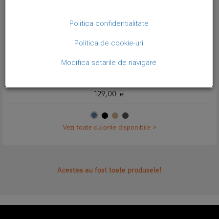
Politica confidentialitate
Politica de cookie-uri
Modifica setarile de navigare
Husa slim din piele naturala premium pentru AirTag, cu carabina
metalica, Bouletta Arta, Burnished blue
129,00
lei
Vezi toate culorile disponibile >
Acestea au fost toate produsele!