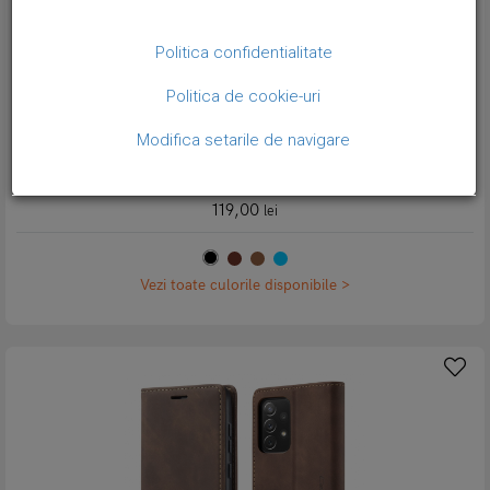
Politica confidentialitate
Politica de cookie-uri
Modifica setarile de navigare
Husa slim piele, tip portofel, stand, inchidere magnetica, textura
catifelata, Samsung Galaxy A73 5G - CaseMe, Negru
119,00
lei
Vezi toate culorile disponibile >