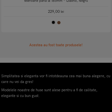
telefoane pana la 185mm - Qialino, Negru
229,00
lei
Acestea au fost toate produsele!
Simplitatea si eleganta vor fi intotdeauna cea mai buna alegere, cu
care nu vei da gres!
Modelele noastre de huse sunt alese pentru a fi de calitate,
elegante si cu bun gust.