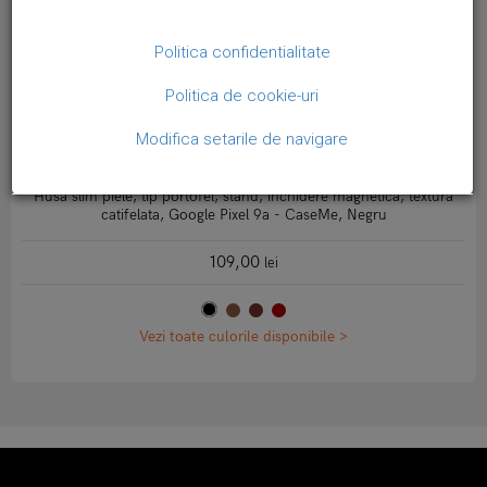
Politica confidentialitate
Politica de cookie-uri
Modifica setarile de navigare
Husa slim piele, tip portofel, stand, inchidere magnetica, textura
catifelata, Google Pixel 9a - CaseMe, Negru
109,00
lei
Vezi toate culorile disponibile >