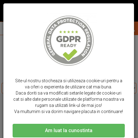
acasa
huse telefon
google pixel
huse telefon
Google Pixel
Site-ul nostru stocheaza si utilizeaza cookie-uri pentru a
va oferi o experienta de utilizare cat mai buna.
Daca doriti sa va modificati setarile legate de cookie-uri
cat si alte date personale utilizate de platforma noastra va
cele mai noi produse Google Pixel
rugam sa utilizati link-ul de mai jos!
Va multumim si va dorim navigare placuta in continuare!
Am luat la cunostinta