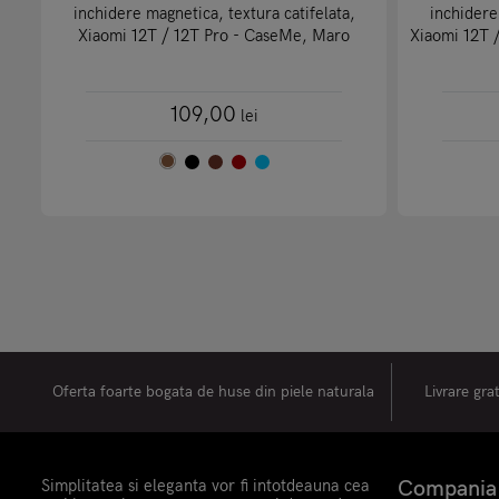
inchidere magnetica, textura catifelata,
inchidere
Xiaomi 12T / 12T Pro - CaseMe, Maro
Xiaomi 12T 
109,00
lei
Oferta foarte bogata de huse din piele naturala
Livrare gra
Simplitatea si eleganta vor fi intotdeauna cea
Compania