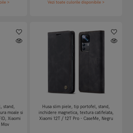
bile >
Vezi toate culorile disponibile >
l, stand,
Husa slim piele, tip portofel, stand,
tura moale si
inchidere magnetica, textura catifelata,
FID, Xiaomi
Xiaomi 12T / 12T Pro - CaseMe, Negru
, Mov