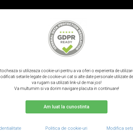
PROMOT
IRPODS
CURELE SMARTWATCH
TOCURI SI SACULETI
PORTOFELE S
acasa
huse telefon
xiaomi
12t / 12t pro
stocheaza si utilizeaza cookie-uri pentru a va oferi o experienta de utiliza
dificati setarile legate de cookie-uri cat si alte date personale utilizate
SE XIAOMI - 12T / 12T 
va rugam sa utilizati link-ul de mai jos!
Va multumim si va dorim navigare placuta in continuare!
Am luat la cunostinta
ucator
Culoare
Tip husa
Tip material
R
dentialitate
Politica de cookie-uri
Modifica seta