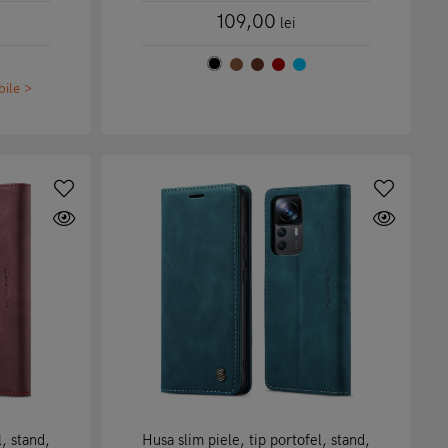
109,00
lei
bile >
l, stand,
Husa slim piele, tip portofel, stand,