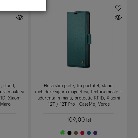
l, stand,
Husa slim piele, tip portofel, stand,
tura moale si
inchidere sigura magnetica, textura moale si
FID, Xiaomi
aderenta in mana, protectie RFID, Xiaomi
 Maro
12T / 12T Pro - CaseMe, Verde
109,00
lei