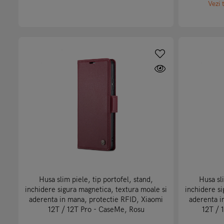
Vezi 
Husa slim piele, tip portofel, stand,
Husa sli
inchidere sigura magnetica, textura moale si
inchidere si
aderenta in mana, protectie RFID, Xiaomi
aderenta i
12T / 12T Pro - CaseMe, Rosu
12T / 