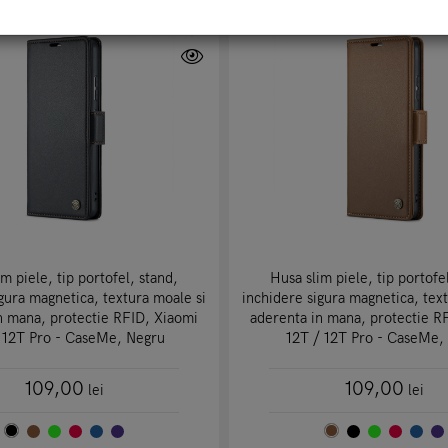
m piele, tip portofel, stand,
Husa slim piele, tip portofe
gura magnetica, textura moale si
inchidere sigura magnetica, tex
n mana, protectie RFID, Xiaomi
aderenta in mana, protectie R
 12T Pro - CaseMe, Negru
12T / 12T Pro - CaseMe,
109,00
109,00
lei
lei