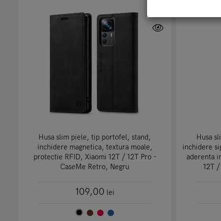
Husa slim piele, tip portofel, stand,
Husa sli
inchidere magnetica, textura moale,
inchidere si
protectie RFID, Xiaomi 12T / 12T Pro -
aderenta i
CaseMe Retro, Negru
12T /
109,00
lei