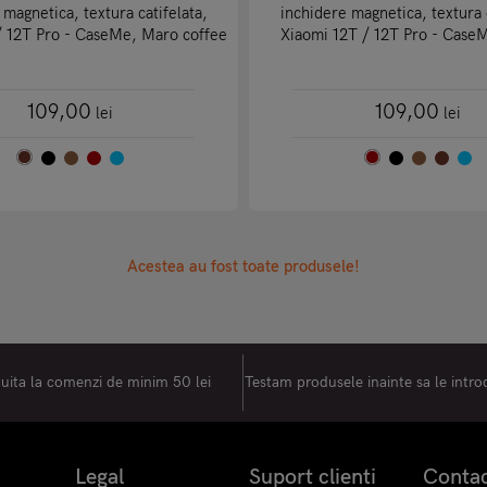
 magnetica, textura catifelata,
inchidere magnetica, textura c
/ 12T Pro - CaseMe, Maro coffee
Xiaomi 12T / 12T Pro - CaseM
109,00
109,00
lei
lei
Acestea au fost toate produsele!
tuita la comenzi de minim 50 lei
Testam produsele inainte sa le intr
Legal
Suport clienti
Conta