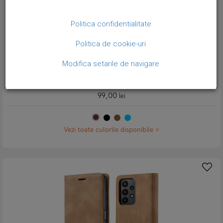
Politica confidentialitate
Politica de cookie-uri
Modifica setarile de navigare
Husa slim piele, tip portofel, stand, inchidere magnetica, textura
catifelata, Samsung Galaxy A23 / A23 5G - CaseMe, Maro coffee
99,00
lei
Vezi toate culorile disponibile >