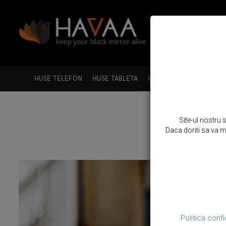
HUSE TELEFON
HUSE TABLETA
HUSE LAPTOP
HUSE A
Site-ul nostru 
Daca doriti sa va mo
Politica confi