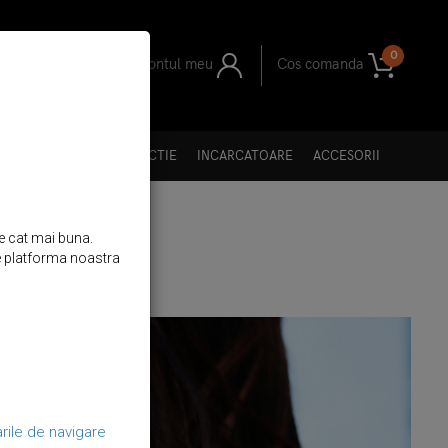
0
Contul meu
Cos comanda
II
I GENTI
FOLII PROTECTIE
INCARCATOARE
ACCESORII
re cat mai buna.
 de platforma noastra
rile de navigare