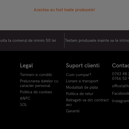
Acestea au fost toate produsele!
tuita la comenzi de minim 50 lei
Testam produsele inainte sa le intr
Legal
Suport clienti
Conta
0743 48 
Termeni si conditii
Cum cumpar?
0766 52 
Prelucrarea datelor cu
Livrare si transport
caracter personal
office(at)
Modalitati de plata
Politica de cookies
Faceboo
Politica de retur
ANPC
Retrageti-va din contract
Instagra
SOL
aici
Garantii