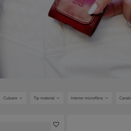
Culoare
Tip material
Interior microfibra
Carab