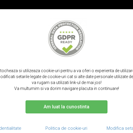
PROMOT
IRPODS
CURELE SMARTWATCH
TOCURI SI SACULETI
PORTOFELE S
acasa
huse airpods
airpods pro
stocheaza si utilizeaza cookie-uri pentru a va oferi o experienta de utiliza
dificati setarile legate de cookie-uri cat si alte date personale utilizate
HUSE AIRPODS PRO
va rugam sa utilizati link-ul de mai jos!
Va multumim si va dorim navigare placuta in continuare!
Am luat la cunostinta
dentialitate
Politica de cookie-uri
Modifica seta