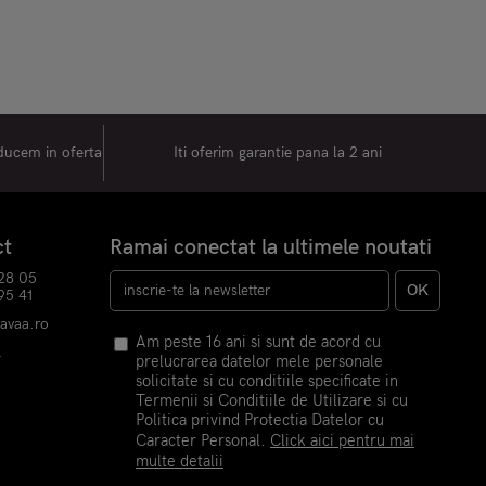
oducem in oferta
Iti oferim garantie pana la 2 ani
ct
Ramai conectat la ultimele noutati
28 05
OK
95 41
havaa.ro
Am peste 16 ani si sunt de acord cu
k
prelucrarea datelor mele personale
m
solicitate si cu conditiile specificate in
Termenii si Conditiile de Utilizare si cu
Politica privind Protectia Datelor cu
Caracter Personal.
Click aici pentru mai
multe detalii