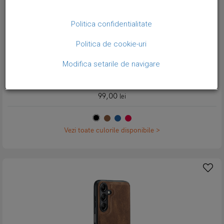
Politica confidentialitate
Politica de cookie-uri
Modifica setarile de navigare
Husa piele cu textura moale, back cover, Samsung Galaxy A14 -
CaseMe, Negru
99,00
lei
Vezi toate culorile disponibile >