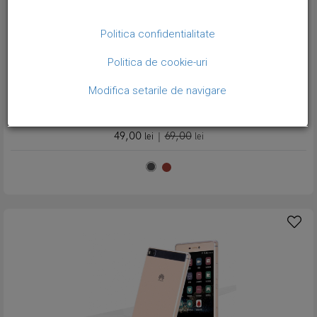
Politica confidentialitate
Politica de cookie-uri
Modifica setarile de navigare
Husa slim piele cu textura vintage, tip back cover, Huawei Ascend P8,
Gri
49,00
69,00
lei
|
lei