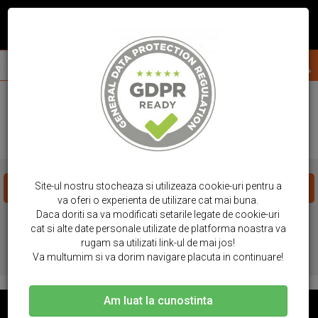
acasa
folii protectie
ipad
ipad air 2
FOLII PROTECTIE IPAD - IPAD AIR 2
Site-ul nostru stocheaza si utilizeaza cookie-uri pentru a
FILTREAZA PRODUSE
va oferi o experienta de utilizare cat mai buna.
Daca doriti sa va modificati setarile legate de cookie-uri
cat si alte date personale utilizate de platforma noastra va
Nu exista produse! Va rugam sa alegeti alte filtre.
rugam sa utilizati link-ul de mai jos!
Va multumim si va dorim navigare placuta in continuare!
Am luat la cunostinta