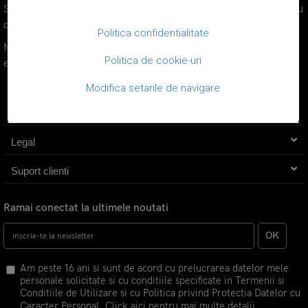
Simplitatea si eleganta vor fi intotdeauna cea mai buna alegere, cu
care nu vei da gres!
Politica confidentialitate
Modelele noastre de huse sunt alese pentru a fi de calitate,
Politica de cookie-uri
elegante si cu bun gust.
Modifica setarile de navigare
Compania
Legal
Suport clienti
Ramai conectat la ultimele noutati
OK
Am peste 16 ani si sunt de acord cu prelucrarea datelor mele
personale solicitate si cu conditiile specificate in Termenii si
Conditiile de Utilizare si cu Politica privind Protectia Datelor cu
Caracter Personal.
Click aici pentru mai multe detalii