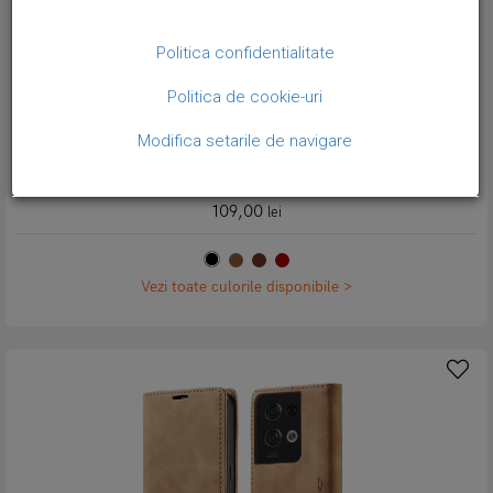
Politica confidentialitate
Politica de cookie-uri
Modifica setarile de navigare
Husa slim piele, tip portofel, stand, inchidere magnetica, textura
catifelata, Oppo Reno8 Pro - CaseMe, Negru
109,00
lei
Vezi toate culorile disponibile >