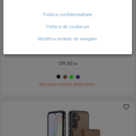
Politica confidentialitate
Politica de cookie-uri
Modifica setarile de navigare
Husa piele cu textura moale si aderenta in mana, back cover, mini
portofel magnetic detasabil, slot carduri, functie stand, protectie RFID,
Samsung Galaxy A56, CaseMe, Negru
139,00
lei
Vezi toate culorile disponibile >