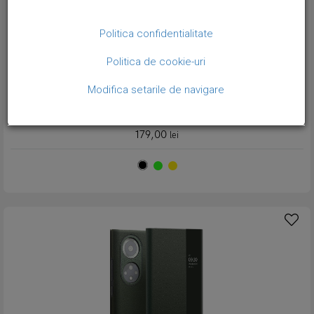
Politica confidentialitate
Politica de cookie-uri
Modifica setarile de navigare
Husa slim din piele naturala nappa, smart cover, Huawei Nova 9 -
Qialino Smart window nappa leather, Negru
179,00
lei