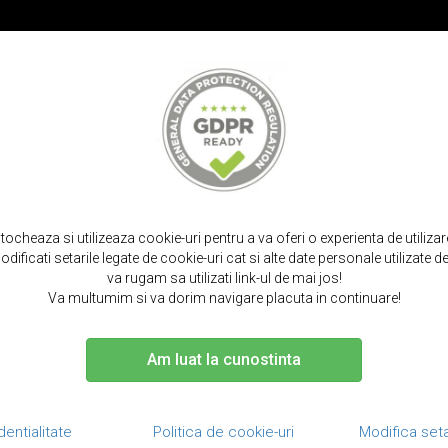
PROMOT
IRPODS
CURELE SMARTWATCH
TOCURI SI SACULETI
PORTOFELE S
acasa
folii protectie
huawei
p30 pro
stocheaza si utilizeaza cookie-uri pentru a va oferi o experienta de utiliza
dificati setarile legate de cookie-uri cat si alte date personale utilizate
 PROTECTIE HUAWEI - P
va rugam sa utilizati link-ul de mai jos!
Va multumim si va dorim navigare placuta in continuare!
Am luat la cunostinta
Pret
Producator
RESETEAZA FILTRE
dentialitate
Politica de cookie-uri
Modifica seta