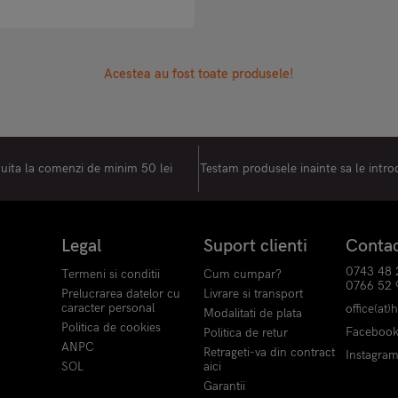
Acestea au fost toate produsele!
tuita la comenzi de minim 50 lei
Testam produsele inainte sa le intr
Legal
Suport clienti
Conta
0743 48 
Termeni si conditii
Cum cumpar?
0766 52 
Prelucrarea datelor cu
Livrare si transport
caracter personal
office(at)
Modalitati de plata
Politica de cookies
Faceboo
Politica de retur
ANPC
Retrageti-va din contract
Instagra
SOL
aici
Garantii