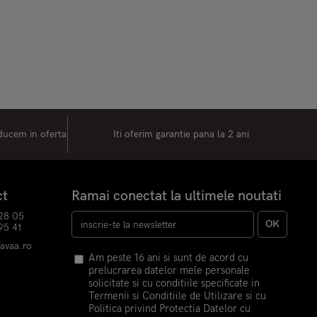
oducem in oferta
Iti oferim garantie pana la 2 ani
ct
Ramai conectat la ultimele noutati
28 05
OK
95 41
havaa.ro
Am peste 16 ani si sunt de acord cu
k
prelucrarea datelor mele personale
m
solicitate si cu conditiile specificate in
Termenii si Conditiile de Utilizare si cu
Politica privind Protectia Datelor cu