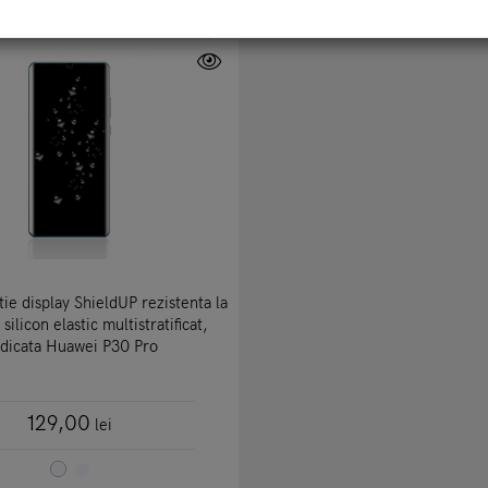
tie display ShieldUP rezistenta la
 silicon elastic multistratificat,
dicata Huawei P30 Pro
129,00
lei