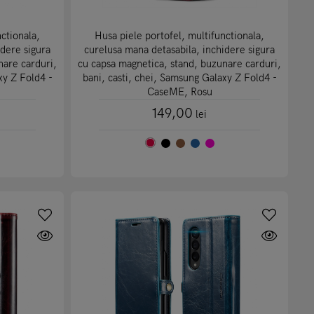
ctionala,
Husa piele portofel, multifunctionala,
idere sigura
curelusa mana detasabila, inchidere sigura
nare carduri,
cu capsa magnetica, stand, buzunare carduri,
xy Z Fold4 -
bani, casti, chei, Samsung Galaxy Z Fold4 -
CaseME, Rosu
149,00
lei