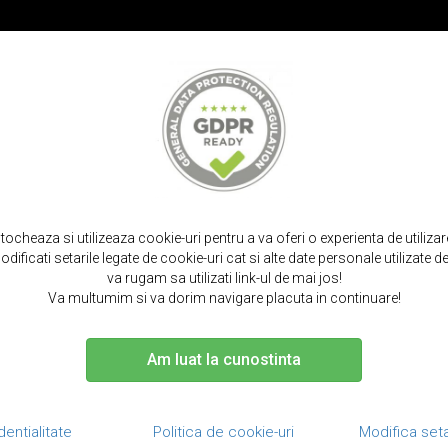
PROMOT
IRPODS
CURELE SMARTWATCH
TOCURI SI SACULETI
PORTOFELE S
acasa
huse telefon
samsung
z fold4
stocheaza si utilizeaza cookie-uri pentru a va oferi o experienta de utiliza
dificati setarile legate de cookie-uri cat si alte date personale utilizate
USE SAMSUNG - Z FOL
va rugam sa utilizati link-ul de mai jos!
Va multumim si va dorim navigare placuta in continuare!
Am luat la cunostinta
ucator
Culoare
Tip husa
Tip material
R
dentialitate
Politica de cookie-uri
Modifica seta