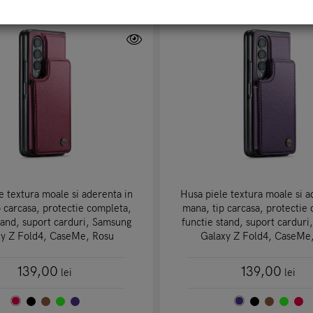
e textura moale si aderenta in
Husa piele textura moale si a
 carcasa, protectie completa,
mana, tip carcasa, protectie
tand, suport carduri, Samsung
functie stand, suport cardur
xy Z Fold4, CaseMe, Rosu
Galaxy Z Fold4, CaseMe
139,00
139,00
lei
lei