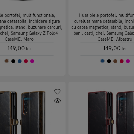
le portofel, multifunctionala,
Husa piele portofel, multifun
na detasabila, inchidere sigura
curelusa mana detasabila, inch
netica, stand, buzunare carduri,
cu capsa magnetica, stand, buzu
, chei, Samsung Galaxy Z Fold4 -
bani, casti, chei, Samsung Gala
CaseME, Maro
CaseME, Albastru
149,00
149,00
lei
lei