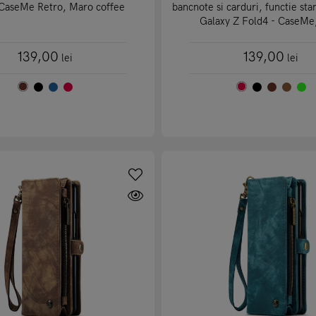
 CaseMe Retro, Maro coffee
bancnote si carduri, functie st
Galaxy Z Fold4 - CaseMe
139,00
139,00
lei
lei