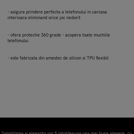
- asigura prindere perfecta a telefonului in carcasa
interioara eliminand orice joc nedorit
- ofera protectie 360 grade - acopera toate muchiile
telefonului
- este fabricata din amestec de silicon si TPU flexibil
Simplitatea si eleganta vor fi intotdeauna cea mai buna alegere, cu