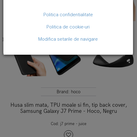
Politica confidentialitate
Politica de cookie-uri
Modifica setarile de navigare
Brand:
hoco
Husa slim mata, TPU moale si fin, tip back cover,
Samsung Galaxy J7 Prime - Hoco, Negru
Cod:
j7 prime - juice