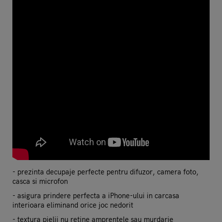
- prezinta decupaje perfecte pentru difuzor, camera foto,
casca si microfon
- asigura prindere perfecta a iPhone-ului in carcasa
interioara eliminand orice joc nedorit
- textura pielii nu retine amprentele sau murdarie