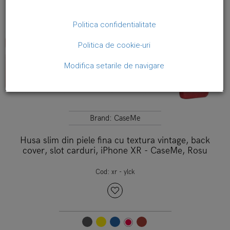
Politica confidentialitate
Politica de cookie-uri
Modifica setarile de navigare
Brand:
CaseMe
Husa slim din piele fina cu textura vintage, back
cover, slot carduri, iPhone XR - CaseMe, Rosu
Cod:
xr - ylck