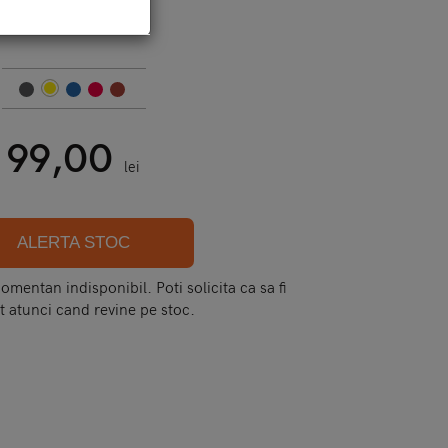
Cod:
xr - ylck
99,00
lei
ALERTA STOC
mentan indisponibil. Poti solicita ca sa fi
t atunci cand revine pe stoc.