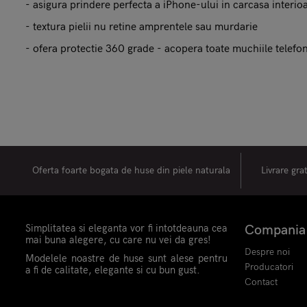
- asigura prindere perfecta a iPhone-ului in carcasa interio
- textura pielii nu retine amprentele sau murdarie
- ofera protectie 360 grade - acopera toate muchiile telefo
Oferta foarte bogata de huse din piele naturala
Livrare gra
Simplitatea si eleganta vor fi intotdeauna cea
Compania
mai buna alegere, cu care nu vei da gres!
Despre noi
Modelele noastre de huse sunt alese pentru
Producatori
a fi de calitate, elegante si cu bun gust.
Contact