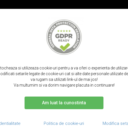
PROMOT
IRPODS
CURELE SMARTWATCH
TOCURI SI SACULETI
PORTOFELE S
ina cu textura vintage, back cover, slot carduri, iphone xr - caseme, galbe
stocheaza si utilizeaza cookie-uri pentru a va oferi o experienta de utiliza
dificati setarile legate de cookie-uri cat si alte date personale utilizate
va rugam sa utilizati link-ul de mai jos!
Va multumim si va dorim navigare placuta in continuare!
Am luat la cunostinta
Husa slim din p
back cover,
C
dentialitate
Politica de cookie-uri
Modifica seta