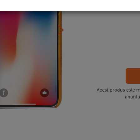
Acest produs este mo
anunta