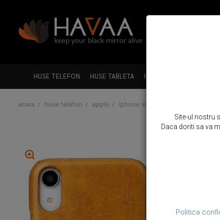
HUSE TELEFON
HUSE TABLETA
HUSE LAPTOP
HUSE A
acasa
huse telefon
apple
iphone xr
husa slim din piele f
Site-ul nostru 
Daca doriti sa va mo
Politica confi