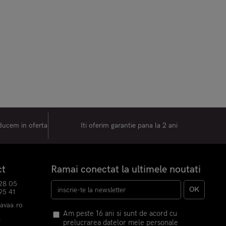
oducem in oferta
Iti oferim garantie pana la 2 ani
ct
Ramai conectat la ultimele noutati
28 05
OK
95 41
havaa.ro
Am peste 16 ani si sunt de acord cu
k
prelucrarea datelor mele personale