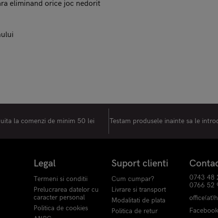
ara eliminand orice joc nedorit
nului
tuita la comenzi de minim 50 lei
Testam produsele inainte sa le intr
Legal
Suport clienti
Conta
0743 48 
Termeni si conditii
Cum cumpar?
0766 52 
Prelucrarea datelor cu
Livrare si transport
caracter personal
office(at)
Modalitati de plata
Politica de cookies
Faceboo
Politica de retur