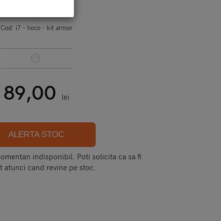
Transparent
Cod:
i7 - hoco - kit armor
89,00
lei
ALERTA STOC
mentan indisponibil. Poti solicita ca sa fi
t atunci cand revine pe stoc.