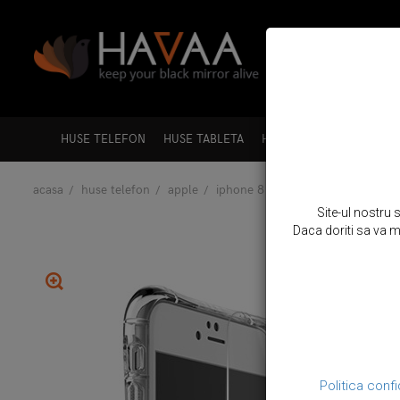
HUSE TELEFON
HUSE TABLETA
HUSE LAPTOP
HUSE A
acasa
huse telefon
apple
iphone 8 / iphone 7
pachet hus
Site-ul nostru 
Daca doriti sa va mo
Politica confi