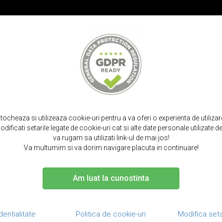
PROMOT
IRPODS
CURELE SMARTWATCH
TOCURI SI SACULETI
PORTOFELE S
a + folie rezistente la socuri, anti-alunecare, back cover, iphone se 2 (
stocheaza si utilizeaza cookie-uri pentru a va oferi o experienta de utiliza
dificati setarile legate de cookie-uri cat si alte date personale utilizate
va rugam sa utilizati link-ul de mai jos!
Va multumim si va dorim navigare placuta in continuare!
Am luat la cunostinta
Pachet Husa +
anti-alunecar
(2020), iPhon
dentialitate
Politica de cookie-uri
Modifica seta