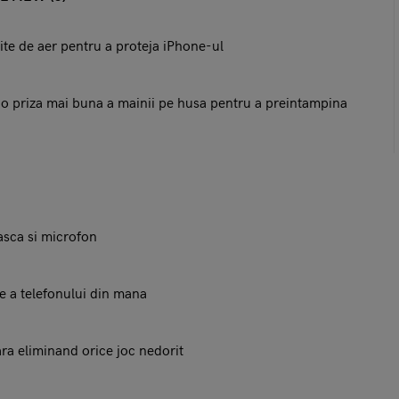
ernite de aer pentru a proteja iPhone-ul
 o priza mai buna a mainii pe husa pentru a preintampina
asca si microfon
re a telefonului din mana
ara eliminand orice joc nedorit