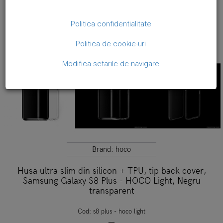
Politica confidentialitate
Politica de cookie-uri
Modifica setarile de navigare
Brand:
hoco
Husa ultra slim din silicon + TPU, tip back cover,
Samsung Galaxy S8 Plus - HOCO Light, Negru
transparent
Cod:
s8 plus - hoco light