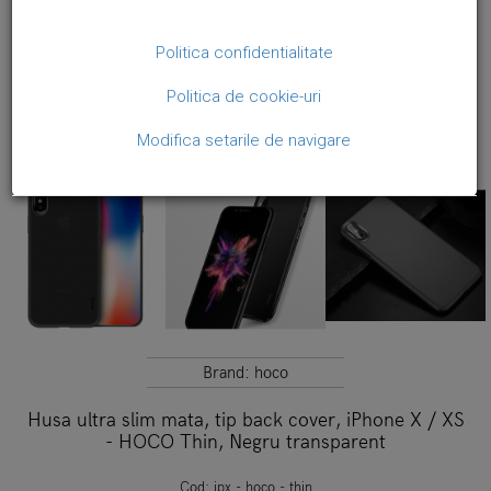
Politica confidentialitate
Politica de cookie-uri
Modifica setarile de navigare
Brand:
hoco
Husa ultra slim mata, tip back cover, iPhone X / XS
- HOCO Thin, Negru transparent
Cod:
ipx - hoco - thin