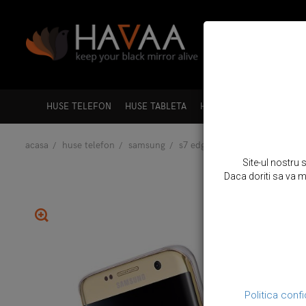
HUSE TELEFON
HUSE TABLETA
HUSE LAPTOP
HUSE A
acasa
huse telefon
samsung
s7 edge
husa ultra slim din
Site-ul nostru 
Daca doriti sa va mo
Politica confi