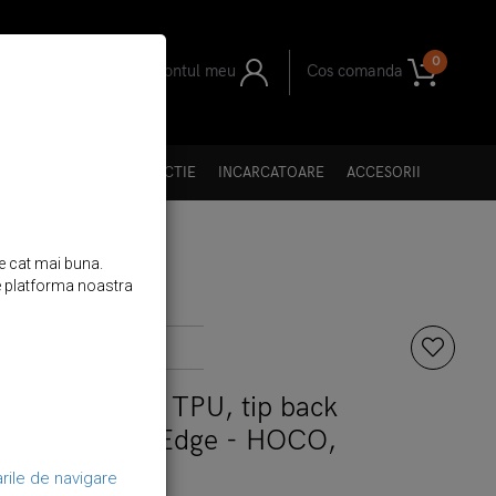
0
Contul meu
Cos comanda
II
I GENTI
FOLII PROTECTIE
INCARCATOARE
ACCESORII
re cat mai buna.
 de platforma noastra
Brand:
hoco
m din silicon + TPU, tip back
ng Galaxy S7 Edge - HOCO,
Transparent
rile de navigare