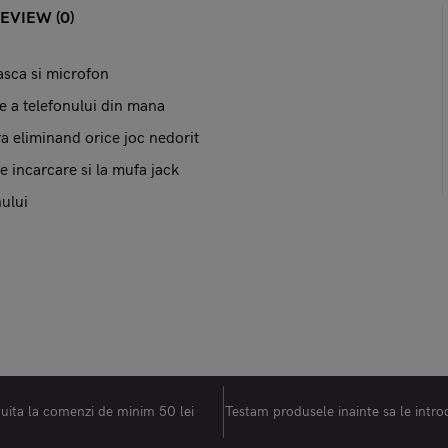
EVIEW (0)
asca si microfon
re a telefonului din mana
ra eliminand orice joc nedorit
e incarcare si la mufa jack
nului
tuita la comenzi de minim 50 lei
Testam produsele inainte sa le intr