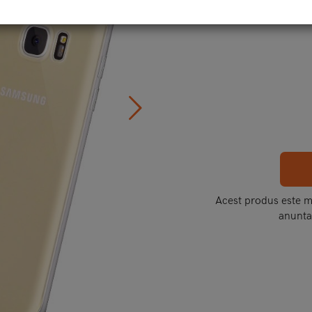
Acest produs este mo
anunta