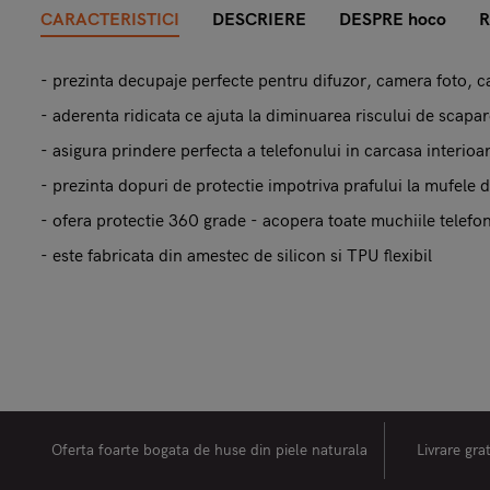
CARACTERISTICI
DESCRIERE
DESPRE hoco
R
- prezinta decupaje perfecte pentru difuzor, camera foto, c
- aderenta ridicata ce ajuta la diminuarea riscului de scapa
- asigura prindere perfecta a telefonului in carcasa interioa
- prezinta dopuri de protectie impotriva prafului la mufele d
- ofera protectie 360 grade - acopera toate muchiile telefo
- este fabricata din amestec de silicon si TPU flexibil
Oferta foarte bogata de huse din piele naturala
Livrare gra