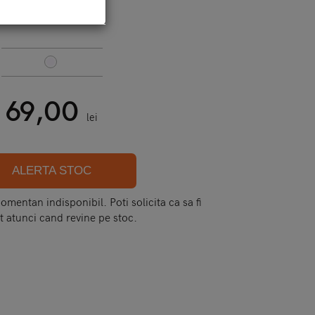
Cod:
s7 edge - hoco - light
69,00
lei
ALERTA STOC
mentan indisponibil. Poti solicita ca sa fi
t atunci cand revine pe stoc.