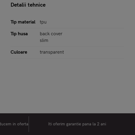
Detalii tehnice
Tip material
tpu
Tip husa
back cover
slim
Culoare
transparent
oducem in oferta
Iti oferim garantie pana la 2 ani