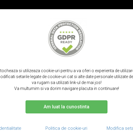
PROMOT
IRPODS
CURELE SMARTWATCH
TOCURI SI SACULETI
PORTOFELE S
 silicon + tpu, tip back cover, samsung galaxy s7 edge - hoco, transparent
stocheaza si utilizeaza cookie-uri pentru a va oferi o experienta de utiliza
dificati setarile legate de cookie-uri cat si alte date personale utilizate
va rugam sa utilizati link-ul de mai jos!
Va multumim si va dorim navigare placuta in continuare!
Am luat la cunostinta
Husa ultra sli
cover, Samsu
dentialitate
Politica de cookie-uri
Modifica seta