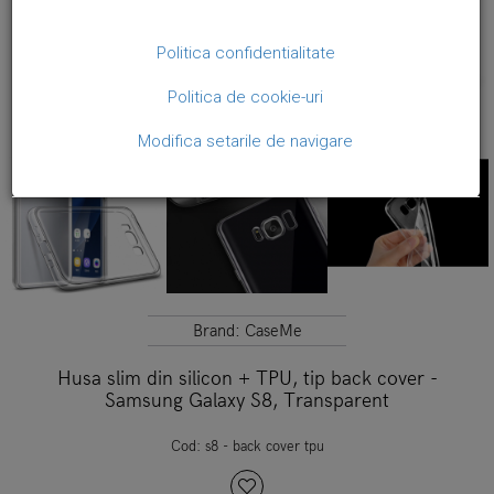
Politica confidentialitate
Politica de cookie-uri
Modifica setarile de navigare
Brand:
CaseMe
Husa slim din silicon + TPU, tip back cover -
Samsung Galaxy S8, Transparent
Cod:
s8 - back cover tpu