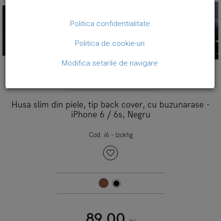
Politica confidentialitate
Politica de cookie-uri
Modifica setarile de navigare
Brand:
CaseMe
Husa slim din piele, tip back cover, cu buzunarase -
iPhone 6 / 6s, Negru
Cod:
i6 - lzckhg
89,00