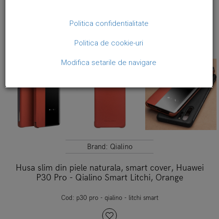
Politica confidentialitate
Politica de cookie-uri
Modifica setarile de navigare
Brand:
Qialino
Husa slim din piele naturala, smart cover, Huawei
P30 Pro - Qialino Smart Litchi, Orange
Cod:
p30 pro - qialino - litchi smart