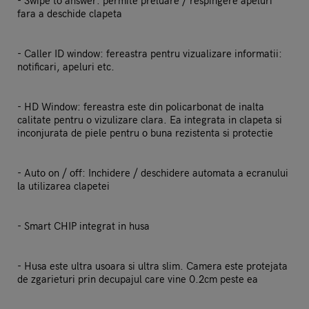
- Swipe to answer: permite preluare / respingere apeluri
fara a deschide clapeta
- Caller ID window: fereastra pentru vizualizare informatii:
notificari, apeluri etc.
- HD Window: fereastra este din policarbonat de inalta
calitate pentru o vizulizare clara. Ea integrata in clapeta si
inconjurata de piele pentru o buna rezistenta si protectie
- Auto on / off: Inchidere / deschidere automata a ecranului
la utilizarea clapetei
- Smart CHIP integrat in husa
- Husa este ultra usoara si ultra slim. Camera este protejata
de zgarieturi prin decupajul care vine 0.2cm peste ea