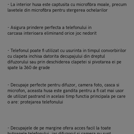
- La interior husa este captusita cu microfibra moale, precum
lavetele din microfibra pentru stergerea ochelarilor
- Asigura prindere perfecta a telefonului in
carcasa interioara eliminand orice joc nedorit
- Telefonul poate fi utilizat cu usurinta in timpul convorbirilor
cu clapeta inchisa datorita decupajului din dreptul
difuzorului sau prin deschiderea clapetei si pivotarea ei pe
spate la 360 de grade
- Decupaje perfecte pentru difuzor, camera foto, casca si
microfon, aceasta husa este gandita pentru a fi cat mai usor
de utilizat pastrand in acelasi timp functia principala pe care
o are: protejarea telefonului
- Decupajele de pe margine ofera acces facil la toate
butoanele telefonului, iar difuzorul si camera nu sunt