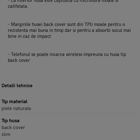
- La interior husa este captusita cu microfibra moale si
catifelata.
- Marginile husei back cover sunt din TPU moale pentru o
rezistenta mai buna in timp dar si pentru a absorbi socul mai
bine in caz de impact
- Telefonul se poate incarca wireless impreuna cu husa tip
back cover
Detalii tehnice
Tip material
piele naturala
Tip husa
back cover
slim