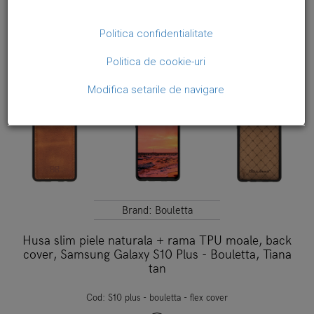
Politica confidentialitate
Politica de cookie-uri
Modifica setarile de navigare
Brand:
Bouletta
Husa slim piele naturala + rama TPU moale, back
cover, Samsung Galaxy S10 Plus - Bouletta, Tiana
tan
Cod:
S10 plus - bouletta - flex cover