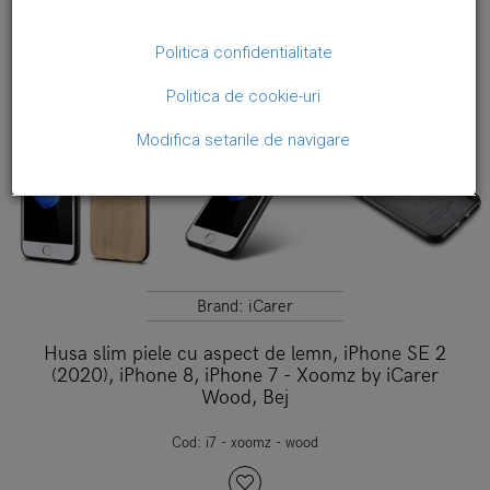
Politica confidentialitate
Politica de cookie-uri
Modifica setarile de navigare
Brand:
iCarer
Husa slim piele cu aspect de lemn, iPhone SE 2
(2020), iPhone 8, iPhone 7 - Xoomz by iCarer
Wood, Bej
Cod:
i7 - xoomz - wood