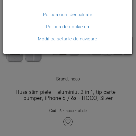
Politica confidentialitate
Politica de cookie-uri
Modifica setarile de navigare
Brand:
hoco
Husa slim piele + aluminiu, 2 in 1, tip carte +
bumper, iPhone 6 / 6s - HOCO, Silver
Cod:
i6 - hoco - blade