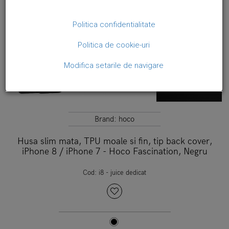
Politica confidentialitate
Politica de cookie-uri
Modifica setarile de navigare
Brand:
hoco
Husa slim mata, TPU moale si fin, tip back cover,
iPhone 8 / iPhone 7 - Hoco Fascination, Negru
Cod:
i8 - juice dedicat