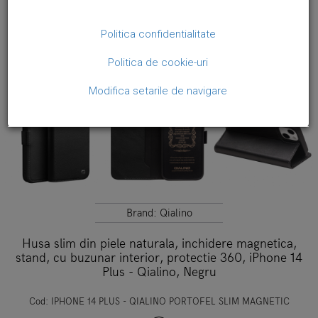
Politica confidentialitate
Politica de cookie-uri
Modifica setarile de navigare
Brand:
Qialino
Husa slim din piele naturala, inchidere magnetica,
stand, cu buzunar interior, protectie 360, iPhone 14
Plus - Qialino, Negru
Cod:
IPHONE 14 PLUS - QIALINO PORTOFEL SLIM MAGNETIC