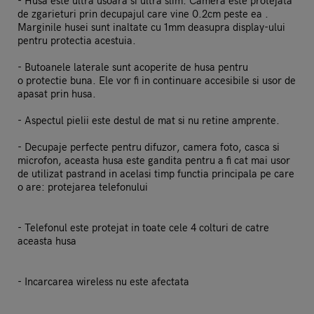
- Husa este ultra usoara si ultra slim. Camera este protejata
de zgarieturi prin decupajul care vine 0.2cm peste ea .
Marginile husei sunt inaltate cu 1mm deasupra display-ului
pentru protectia acestuia.
- Butoanele laterale sunt acoperite de husa pentru
o protectie buna. Ele vor fi in continuare accesibile si usor de
apasat prin husa.
- Aspectul pielii este destul de mat si nu retine amprente.
- Decupaje perfecte pentru difuzor, camera foto, casca si
microfon, aceasta husa este gandita pentru a fi cat mai usor
de utilizat pastrand in acelasi timp functia principala pe care
o are: protejarea telefonului
- Telefonul este protejat in toate cele 4 colturi de catre
aceasta husa
- Incarcarea wireless nu este afectata