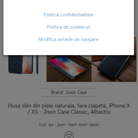
Politica confidentialitate
Politica de cookie-uri
Modifica setarile de navigare
Brand:
Jison Case
Husa slim din piele naturala, fara clapeta, iPhone X
/ XS - Jison Case Classic, Albastru
Cod:
ipx - jison - back cover classic