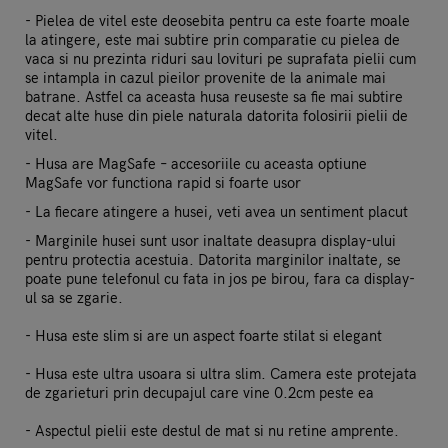
- Pielea de vitel este deosebita pentru ca este foarte moale
la atingere, este mai subtire prin comparatie cu pielea de
vaca si nu prezinta riduri sau lovituri pe suprafata pielii cum
se intampla in cazul pieilor provenite de la animale mai
batrane. Astfel ca aceasta husa reuseste sa fie mai subtire
decat alte huse din piele naturala datorita folosirii pielii de
vitel.
- Husa are MagSafe – accesoriile cu aceasta optiune
MagSafe vor functiona rapid si foarte usor
- La fiecare atingere a husei, veti avea un sentiment placut
- Marginile husei sunt usor inaltate deasupra display-ului
pentru protectia acestuia. Datorita marginilor inaltate, se
poate pune telefonul cu fata in jos pe birou, fara ca display-
ul sa se zgarie.
- Husa este slim si are un aspect foarte stilat si elegant
- Husa este ultra usoara si ultra slim. Camera este protejata
de zgarieturi prin decupajul care vine 0.2cm peste ea
- Aspectul pielii este destul de mat si nu retine amprente.