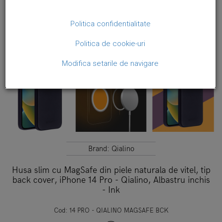
Politica confidentialitate
Politica de cookie-uri
Modifica setarile de navigare
Brand:
Qialino
Husa slim cu MagSafe din piele naturala de vitel, tip
back cover, iPhone 14 Pro - Qialino, Albastru inchis
- Ink
Cod:
14 PRO - QIALINO MAGSAFE BCK