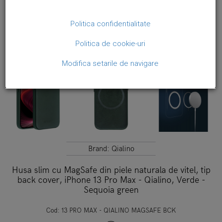
Politica confidentialitate
Politica de cookie-uri
Modifica setarile de navigare
Brand:
Qialino
Husa slim cu MagSafe din piele naturala de vitel, tip
back cover, iPhone 13 Pro Max - Qialino, Verde -
Sequoia green
Cod:
13 PRO MAX - QIALINO MAGSAFE BCK