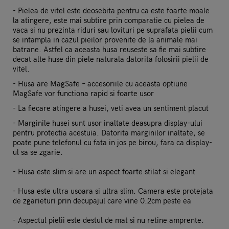
- Pielea de vitel este deosebita pentru ca este foarte moale
la atingere, este mai subtire prin comparatie cu pielea de
vaca si nu prezinta riduri sau lovituri pe suprafata pielii cum
se intampla in cazul pieilor provenite de la animale mai
batrane. Astfel ca aceasta husa reuseste sa fie mai subtire
decat alte huse din piele naturala datorita folosirii pielii de
vitel.
- Husa are MagSafe – accesoriile cu aceasta optiune
MagSafe vor functiona rapid si foarte usor
- La fiecare atingere a husei, veti avea un sentiment placut
- Marginile husei sunt usor inaltate deasupra display-ului
pentru protectia acestuia. Datorita marginilor inaltate, se
poate pune telefonul cu fata in jos pe birou, fara ca display-
ul sa se zgarie.
- Husa este slim si are un aspect foarte stilat si elegant
- Husa este ultra usoara si ultra slim. Camera este protejata
de zgarieturi prin decupajul care vine 0.2cm peste ea
- Aspectul pielii este destul de mat si nu retine amprente.