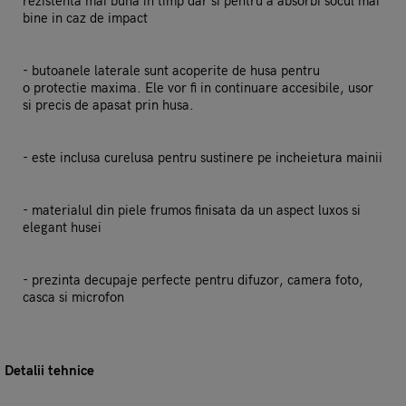
rezistenta mai buna in timp dar si pentru a absorbi socul mai
bine in caz de impact
- butoanele laterale sunt acoperite de husa pentru
o protectie maxima. Ele vor fi in continuare accesibile, usor
si precis de apasat prin husa.
- este inclusa curelusa pentru sustinere pe incheietura mainii
- materialul din piele frumos finisata da un aspect luxos si
elegant husei
- prezinta decupaje perfecte pentru difuzor, camera foto,
casca si microfon
Detalii tehnice