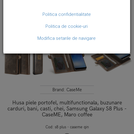
Politica confidentialitate
Politica de cookie-uri
Modifica setarile de navigare
Brand:
CaseMe
Husa piele portofel, multifunctionala, buzunare
carduri, bani, casti, chei, Samsung Galaxy S8 Plus -
CaseME, Maro coffee
Cod:
s8 plus - caseme qin