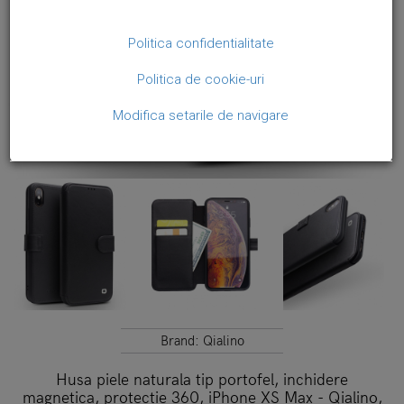
Politica confidentialitate
Politica de cookie-uri
Modifica setarile de navigare
Brand:
Qialino
Husa piele naturala tip portofel, inchidere
magnetica, protectie 360, iPhone XS Max - Qialino,