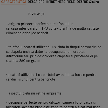
CARACTERISTICI
DESCRIERE
INTRETINERE PIELE
DESPRE Qialino
REVIEW (0)
- asigura prindere perfecta a telefonului in
carcasa interioara din TPU cu textura fina de inalta calitate
eliminand orice joc nedorit
- telefonul poate fi utilizat cu usurinta in timpul convorbirilor
cu clapeta inchisa datorita decupajului din dreptul
difuzorului sau prin deschiderea clapetei si pivotarea ei pe
spate la 360 de grade
- poate fi utilizata si ca portofel avand doua locase pentru
carduri si unul pentru bancnote
- aspectul pielii nu retine amprente.
- decupaje perfecte pentru difuzor, camera foto, casca si
microfon, aceasta husa este gandita pentru a fi cat mai usor