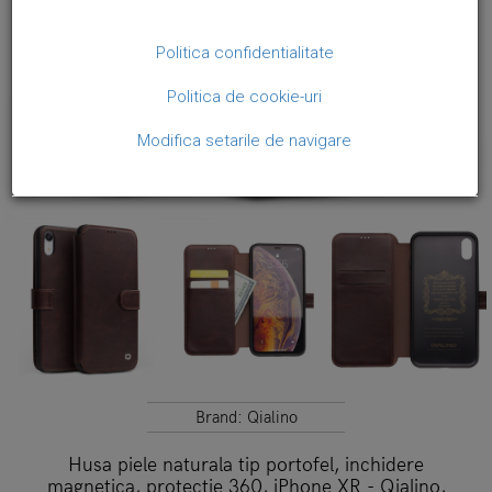
Politica confidentialitate
Politica de cookie-uri
Modifica setarile de navigare
Brand:
Qialino
Husa piele naturala tip portofel, inchidere
magnetica, protectie 360, iPhone XR - Qialino,