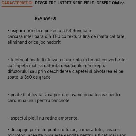
CARACTERISTICI
DESCRIERE
INTRETINERE PIELE
DESPRE Qialino
REVIEW (0)
- asigura prindere perfecta a telefonului in
carcasa interioara din TPU cu textura fina de inalta calitate
eliminand orice joc nedorit
- telefonul poate fi utilizat cu usurinta in timpul convorbirilor
cu clapeta inchisa datorita decupajului din dreptul
difuzorului sau prin deschiderea clapetei si pivotarea ei pe
spate la 360 de grade
- poate fi utilizata si ca portofel avand doua locase pentru
carduri si unul pentru bancnote
- aspectul pielii nu retine amprente.
- decupaje perfecte pentru difuzor, camera foto, casca si
microfon, aceasta husa este gandita pentru a fi cat mai usor