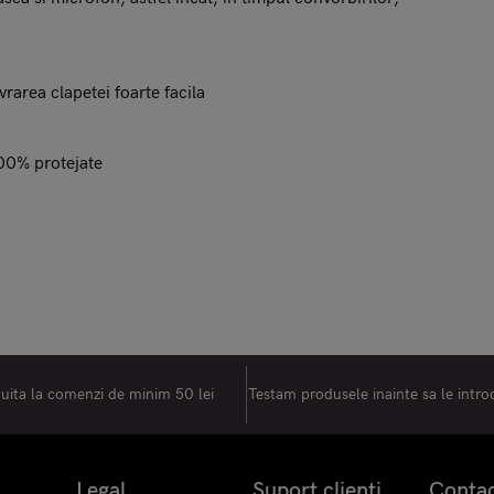
rarea clapetei foarte facila
 100% protejate
tuita la comenzi de minim 50 lei
Testam produsele inainte sa le intr
Legal
Suport clienti
Conta