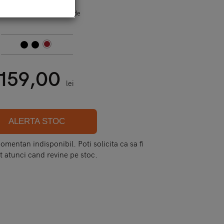
od:
xr - icarer - vintage - side
159,00
lei
ALERTA STOC
mentan indisponibil. Poti solicita ca sa fi
t atunci cand revine pe stoc.