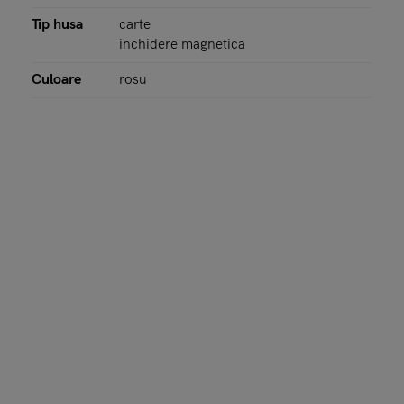
Tip husa
carte
inchidere magnetica
Culoare
rosu