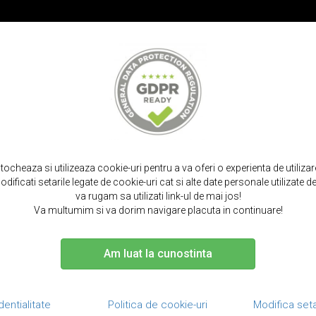
PROMOT
IRPODS
CURELE SMARTWATCH
TOCURI SI SACULETI
PORTOFELE S
tip carte, inchidere magnetica iphone xr - icarer vintage side open, rosu 
stocheaza si utilizeaza cookie-uri pentru a va oferi o experienta de utiliza
dificati setarile legate de cookie-uri cat si alte date personale utilizate
va rugam sa utilizati link-ul de mai jos!
Va multumim si va dorim navigare placuta in continuare!
Am luat la cunostinta
Husa piele na
magnetica i
Side 
dentialitate
Politica de cookie-uri
Modifica seta