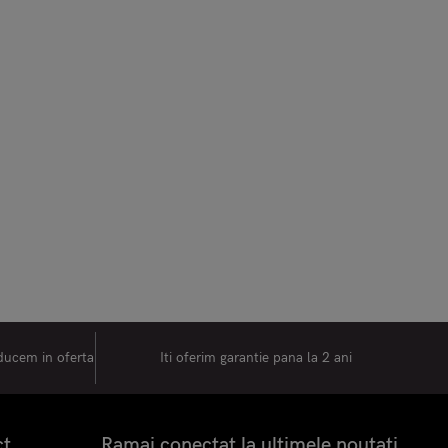
oducem in oferta
Iti oferim garantie pana la 2 ani
ct
Ramai conectat la ultimele noutati