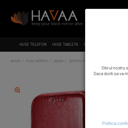
HUSE TELEFON
HUSE TABLETA
HUSE LAPTOP
HUSE A
acasa
huse telefon
apple
iphone xr
husa piele naturala, 
Site-ul nostru 
Daca doriti sa va mo
Politica confi