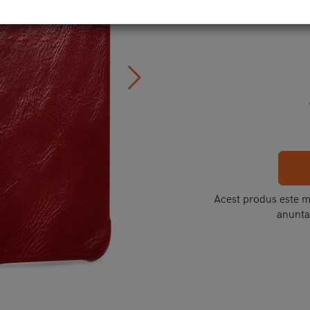
C
Acest produs este mo
anunta