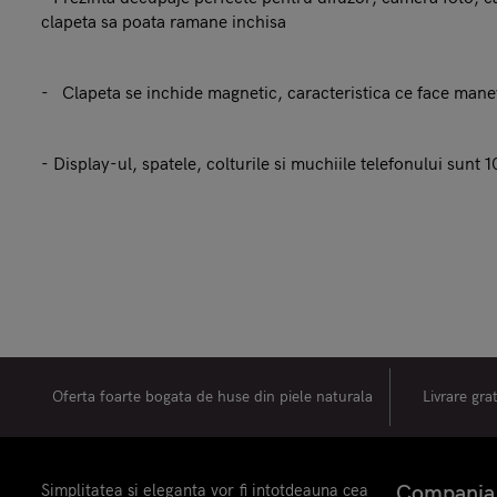
clapeta sa poata ramane inchisa
- Clapeta se inchide magnetic, caracteristica ce face manev
- Display-ul, spatele, colturile si muchiile telefonului sunt
Oferta foarte bogata de huse din piele naturala
Livrare gra
Simplitatea si eleganta vor fi intotdeauna cea
Compania