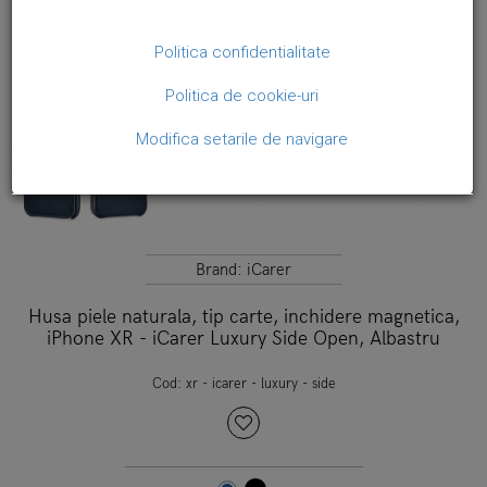
Politica confidentialitate
Politica de cookie-uri
Modifica setarile de navigare
Brand:
iCarer
Husa piele naturala, tip carte, inchidere magnetica,
iPhone XR - iCarer Luxury Side Open, Albastru
Cod:
xr - icarer - luxury - side