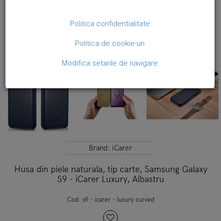
Politica confidentialitate
Politica de cookie-uri
Modifica setarile de navigare
Brand:
iCarer
Husa din piele naturala, tip carte, Samsung Galaxy
S9 - iCarer Luxury, Albastru
Cod:
s9 - icarer - luxury curved