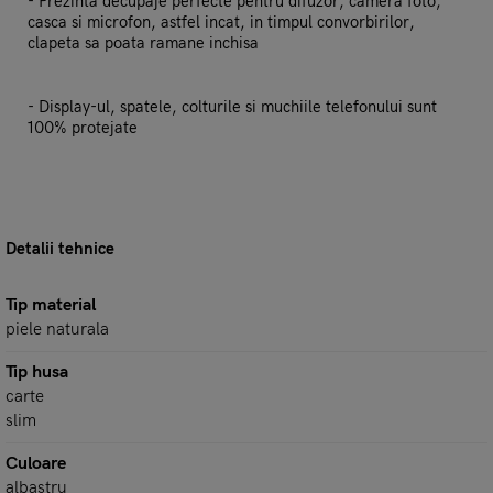
- Prezinta decupaje perfecte pentru difuzor, camera foto,
casca si microfon, astfel incat, in timpul convorbirilor,
clapeta sa poata ramane inchisa
- Display-ul, spatele, colturile si muchiile telefonului sunt
100% protejate
Detalii tehnice
Tip material
piele naturala
Tip husa
carte
slim
Culoare
albastru