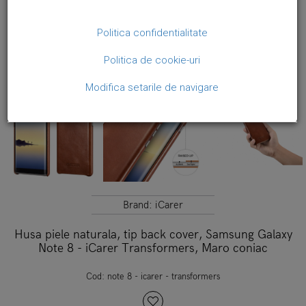
Politica confidentialitate
Politica de cookie-uri
Modifica setarile de navigare
Brand:
iCarer
Husa piele naturala, tip back cover, Samsung Galaxy
Note 8 - iCarer Transformers, Maro coniac
Cod:
note 8 - icarer - transformers