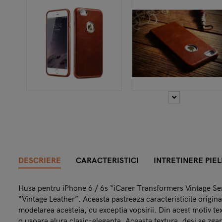
DESCRIERE
CARACTERISTICI
INTRETINERE PIEL
Husa pentru iPhone 6 / 6s “iCarer Transformers Vintage Seri
“Vintage Leather”. Aceasta pastreaza caracteristicile originale
modelarea acesteia, cu exceptia vopsirii. Din acest motiv text
o usoara alura clasic-eleganta. Aceasta textura, desi se zgar