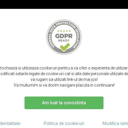
PROMOT
IRPODS
CURELE SMARTWATCH
TOCURI SI SACULETI
PORTOFELE S
turala, tip back cover, iphone 6 / 6s - icarer transformers, maro coniac
stocheaza si utilizeaza cookie-uri pentru a va oferi o experienta de utiliza
dificati setarile legate de cookie-uri cat si alte date personale utilizate
va rugam sa utilizati link-ul de mai jos!
Va multumim si va dorim navigare placuta in continuare!
Am luat la cunostinta
Husa din piel
iPhone 6 / 6s 
dentialitate
Politica de cookie-uri
Modifica seta