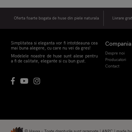
Oferta foarte bogata de huse din piele naturala
Livrare gra
Simplitatea si eleganta vor fi intotdeauna cea
Compania
mai buna alegere, cu care nu vei da gres!
Despre noi
Modelele noastre de huse sunt alese pentru
Producatori
a fi de calitate, elegante si cu bun gust.
Contact
© Havaa - Toate drepturile sunt rezervate |
ANPC
| made b