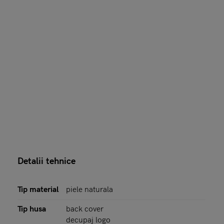
Detalii tehnice
Tip material
piele naturala
Tip husa
back cover
decupaj logo