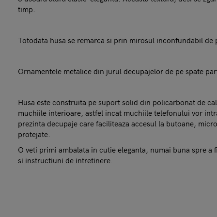
timp.
Totodata husa se remarca si prin mirosul inconfundabil de p
Ornamentele metalice din jurul decupajelor de pe spate parti
Husa este construita pe suport solid din policarbonat de calita
muchiile interioare, astfel incat muchiile telefonului vor in
prezinta decupaje care faciliteaza accesul la butoane, micro
protejate.
O veti primi ambalata in cutie eleganta, numai buna spre a fi
si instructiuni de intretinere.