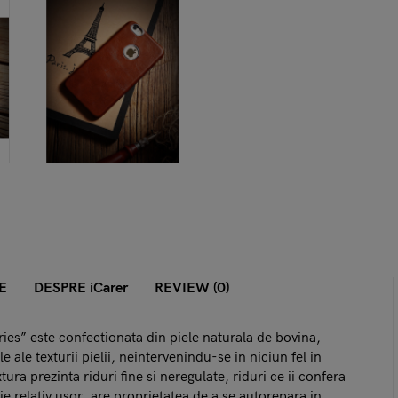
E
DESPRE iCarer
REVIEW (0)
es” este confectionata din piele naturala de bovina,
 ale texturii pielii, neintervenindu-se in niciun fel in
ura prezinta riduri fine si neregulate, riduri ce ii confera
ie relativ usor, are proprietatea de a se autorepara in