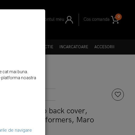
0
Contul meu
Cos comanda
II
I GENTI
FOLII PROTECTIE
INCARCATOARE
ACCESORII
re cat mai buna.
 de platforma noastra
Brand:
iCarer
e naturala, tip back cover,
- iCarer Transformers, Maro
coniac
rile de navigare