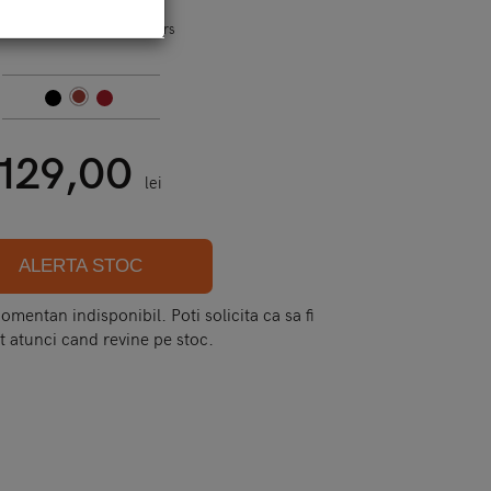
od:
i6 - icarer - transformers
129,00
lei
ALERTA STOC
mentan indisponibil. Poti solicita ca sa fi
t atunci cand revine pe stoc.