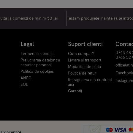
tuita la comenzi de minim 50 lei
Testam produsele inainte sa le intr
Legal
Suport clienti
Conta
0743 48 
Termeni si conditii
Cum cumpar?
0766 52 
Prelucrarea datelor cu
Livrare si transport
caracter personal
office(at)
Modalitati de plata
Politica de cookies
Faceboo
Politica de retur
ANPC
Retrageti-va din contract
Instagra
SOL
aici
Garantii
y
Concept24