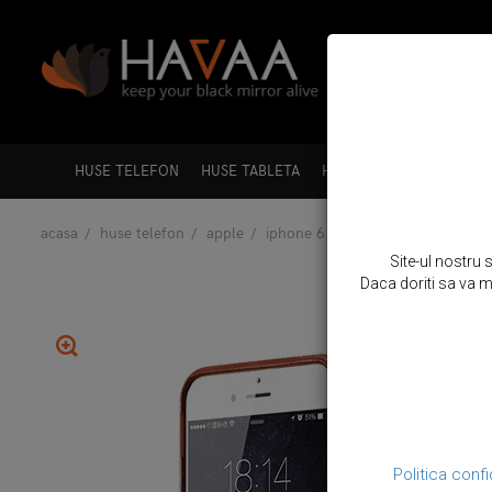
HUSE TELEFON
HUSE TABLETA
HUSE LAPTOP
HUSE A
acasa
huse telefon
apple
iphone 6 / 6s
husa din piele na
Site-ul nostru 
Daca doriti sa va mo
Politica confi