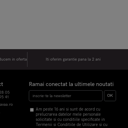
oducem in oferta
Iti oferim garantie pana la 2 ani
ct
Ramai conectat la ultimele noutati
28 05
OK
95 41
havaa.ro
Am peste 16 ani si sunt de acord cu
k
prelucrarea datelor mele personale
m
solicitate si cu conditiile specificate in
Termenii si Conditiile de Utilizare si cu