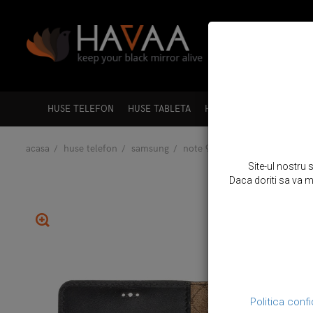
HUSE TELEFON
HUSE TABLETA
HUSE LAPTOP
HUSE A
acasa
huse telefon
samsung
note 9
husa piele naturala 
Site-ul nostru 
Daca doriti sa va mo
Politica confi