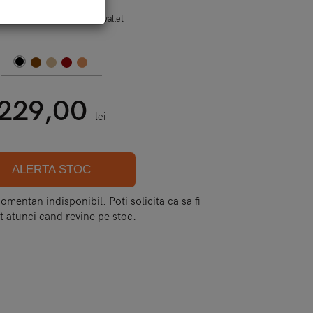
:
note 9 - bouletta - magic wallet
229,00
lei
ALERTA STOC
mentan indisponibil. Poti solicita ca sa fi
t atunci cand revine pe stoc.