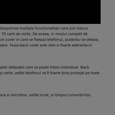
deopotriva multiple functionalitati care pot inlocui
- 10 carti de vizita. De aceea, in modul complet de
ack cover in care se fixeaza telefonul, putandu-se detasa,
izare. Husa back cover este slim si foarte aderenta in
let detasabil care se poate folosi individual. Back
carte, astfel telefonul va fi foarte bine protejat pe toate
ca si microfon, astfel incat, in timpul convorbirilor,