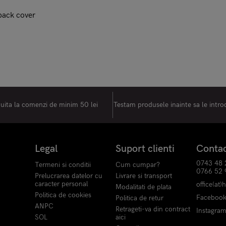
 back cover
tuita la comenzi de minim 50 lei
Testam produsele inainte sa le intr
Legal
Suport clienti
Conta
0743 48 
Termeni si conditii
Cum cumpar?
0766 52 
Prelucrarea datelor cu
Livrare si transport
caracter personal
office(at)
Modalitati de plata
Politica de cookies
Faceboo
Politica de retur
ANPC
Retrageti-va din contract
Instagra
SOL
aici