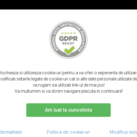
PROMOT
IRPODS
CURELE SMARTWATCH
TOCURI SI SACULETI
PORTOFELE S
2in1, portofel + back cover, samsung galaxy note 9 - bouletta magic walle
stocheaza si utilizeaza cookie-uri pentru a va oferi o experienta de utiliza
dificati setarile legate de cookie-uri cat si alte date personale utilizate
va rugam sa utilizati link-ul de mai jos!
Va multumim si va dorim navigare placuta in continuare!
Am luat la cunostinta
Husa piele na
cover, Samsun
Magic 
dentialitate
Politica de cookie-uri
Modifica seta