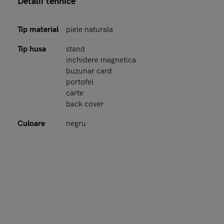
Detalii tehnice
Tip material
piele naturala
Tip husa
stand
inchidere magnetica
buzunar card
portofel
carte
back cover
Culoare
negru