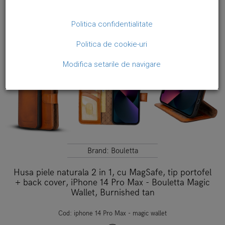
Politica confidentialitate
Politica de cookie-uri
Modifica setarile de navigare
Brand:
Bouletta
Husa piele naturala 2 in 1, cu MagSafe, tip portofel
+ back cover, iPhone 14 Pro Max - Bouletta Magic
Wallet, Burnished tan
Cod:
iphone 14 Pro Max - magic wallet