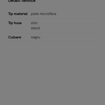
Detalii tehnice
Tip material
piele microfibra
Tip husa
slim
stand
Culoare
negru