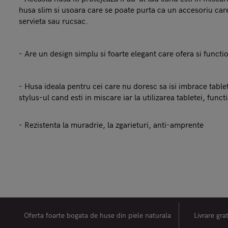
husa slim si usoara care se poate purta ca un accesoriu care
servieta sau rucsac.
- Are un design simplu si foarte elegant care ofera si functio
- Husa ideala pentru cei care nu doresc sa isi imbrace table
stylus-ul cand esti in miscare iar la utilizarea tabletei, funct
- Rezistenta la muradrie, la zgarieturi, anti-amprente
Oferta foarte bogata de huse din piele naturala
Livrare gra