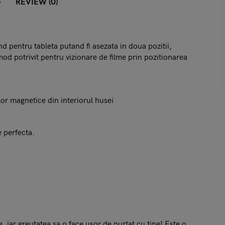
e
REVIEW (0)
nd pentru tableta putand fi asezata in doua pozitii,
mod potrivit pentru vizionare de filme prin pozitionarea
ilor magnetice din interiorul husei
e perfecta.
, iar greutatea sa o face usor de purtat cu tine! Este o