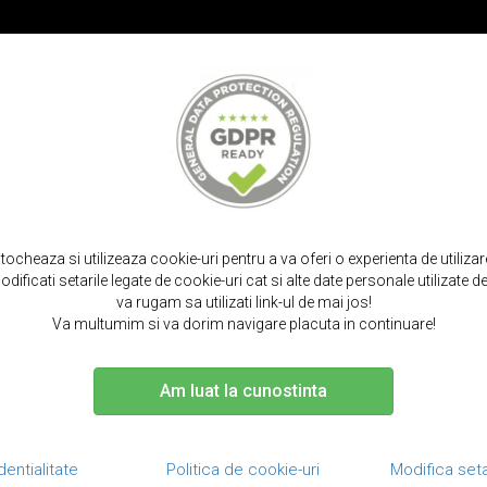
PROMOT
IRPODS
CURELE SMARTWATCH
TOCURI SI SACULETI
PORTOFELE S
na microfibra tip plic, functie stand, suport pencil, ipad mini 5 (2019) / 4 
stocheaza si utilizeaza cookie-uri pentru a va oferi o experienta de utiliza
dificati setarile legate de cookie-uri cat si alte date personale utilizate
va rugam sa utilizati link-ul de mai jos!
Va multumim si va dorim navigare placuta in continuare!
Am luat la cunostinta
Husa piele fin
stand, suport p
/ 3 / 2 / 1
dentialitate
Politica de cookie-uri
Modifica seta