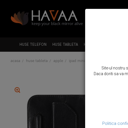
HUSE TELEFON
HUSE TABLETA
HUSE LAPTOP
HUSE A
acasa
huse tableta
apple
ipad mini 5 (2019)
husa piele fi
Site-ul nostru 
Daca doriti sa va mo
Politica confi