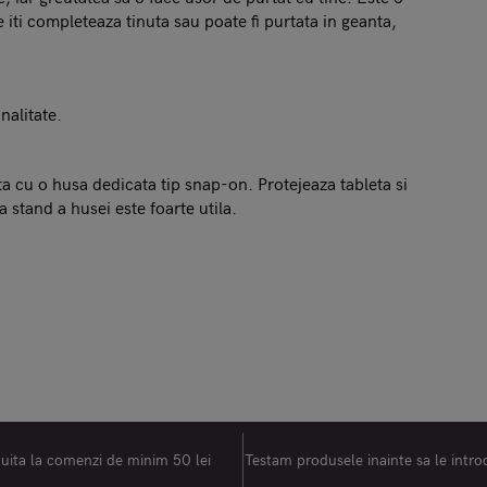
 iti completeaza tinuta sau poate fi purtata in geanta,
nalitate.
ta cu o husa dedicata tip snap-on. Protejeaza tableta si
ia stand a husei este foarte utila.
tuita la comenzi de minim 50 lei
Testam produsele inainte sa le intr