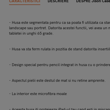
CARACTERISTICI
DESCRIERE
DESPRE Jison Cas
- Husa este segmentata pentru ca sa poata fi utilizata ca sta
landscape sau portret. Datorita acestei functii, vei avea un 
tabletei in unghi 65 grade.
- Husa va sta ferm rulata in pozitia de stand datorita inserti
- Design special pentru pencil integrat in husa cu o prinder
- Aspectul pielii este destul de mat si nu retine amprente.
- La interior este microfibra moale
- Aceasta husa iti protejeaza iPad-ul tau cand esti in miscare