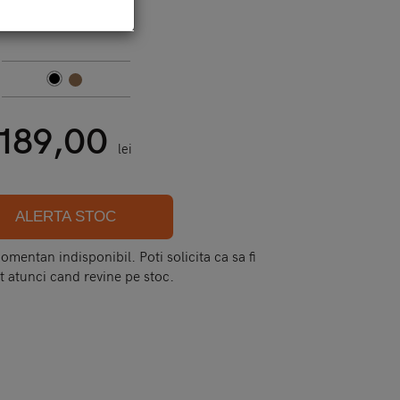
Cod:
ipad mini - jison plic
189,00
lei
ALERTA STOC
mentan indisponibil. Poti solicita ca sa fi
t atunci cand revine pe stoc.