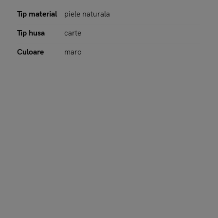
Tip material
piele naturala
Tip husa
carte
Culoare
maro