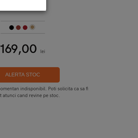
Cod:
ipx - curved
169,00
lei
ALERTA STOC
mentan indisponibil. Poti solicita ca sa fi
t atunci cand revine pe stoc.