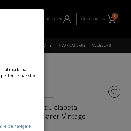
0
Contul meu
Cos comanda
II
I GENTI
FOLII PROTECTIE
INCARCATOARE
ACCESORII
re cat mai buna.
 de platforma noastra
Brand:
iCarer
ele, tip carte cu clapeta
one X / XS - iCarer Vintage
Curved, Camel
rile de navigare