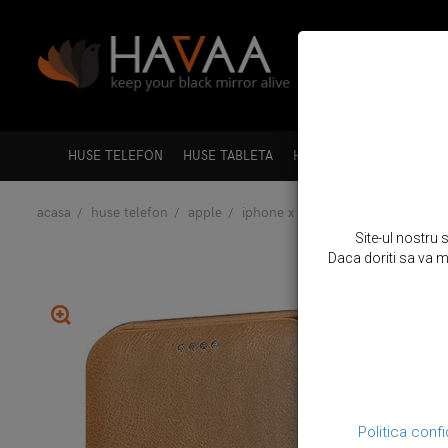
HUSE TELEFON
HUSE TABLETA
HUSE LAPTOP
HUSE A
acasa
huse telefon
apple
iphone x / xs
husa din piele, ti
Site-ul nostru 
Daca doriti sa va mo
Politica confi