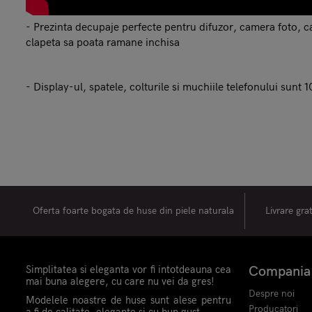
- Prezinta decupaje perfecte pentru difuzor, camera foto, cas
clapeta sa poata ramane inchisa
- Display-ul, spatele, colturile si muchiile telefonului sunt
Oferta foarte bogata de huse din piele naturala
Livrare gra
Simplitatea si eleganta vor fi intotdeauna cea
Compania
mai buna alegere, cu care nu vei da gres!
Despre noi
Modelele noastre de huse sunt alese pentru
Producatori