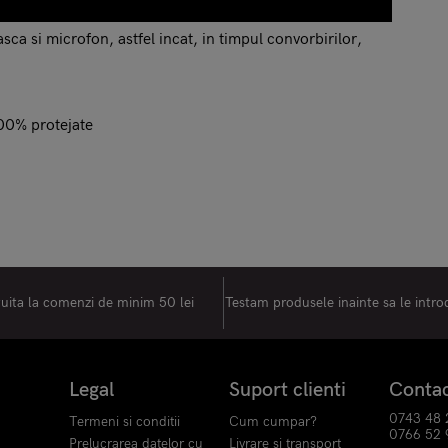
ca si microfon, astfel incat, in timpul convorbirilor,
 100% protejate
tuita la comenzi de minim 50 lei
Testam produsele inainte sa le intr
Legal
Suport clienti
Conta
0743 48 
Termeni si conditii
Cum cumpar?
0766 52 
Prelucrarea datelor cu
Livrare si transport