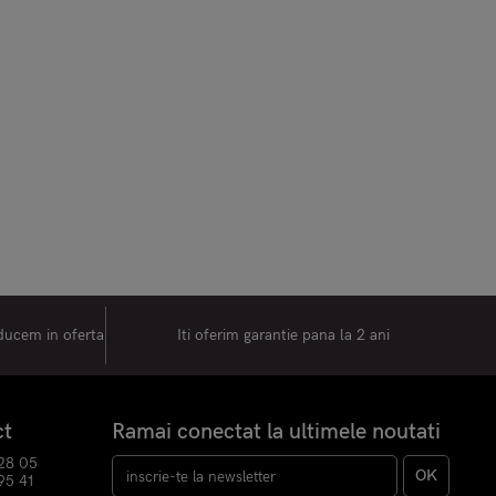
oducem in oferta
Iti oferim garantie pana la 2 ani
ct
Ramai conectat la ultimele noutati
28 05
OK
95 41