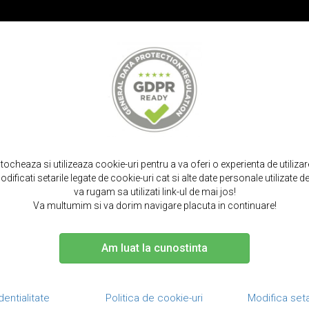
PROMOT
IRPODS
CURELE SMARTWATCH
TOCURI SI SACULETI
PORTOFELE S
p carte cu clapeta curbata, iphone x / xs - icarer vintage curved, camel
stocheaza si utilizeaza cookie-uri pentru a va oferi o experienta de utiliza
dificati setarile legate de cookie-uri cat si alte date personale utilizate
va rugam sa utilizati link-ul de mai jos!
Va multumim si va dorim navigare placuta in continuare!
Am luat la cunostinta
Husa din pi
curbata, iPh
dentialitate
Politica de cookie-uri
Modifica seta