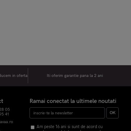
oducem in oferta
Iti oferim garantie pana la 2 ani
ct
Ramai conectat la ultimele noutati
28 05
OK
95 41
havaa.ro
Am peste 16 ani si sunt de acord cu
k