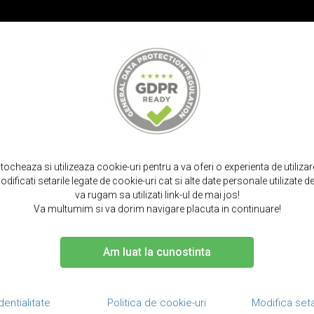
PROMOT
IRPODS
CURELE SMARTWATCH
TOCURI SI SACULETI
PORTOFELE S
aturala, tip carte, cu buzunare carduri, iphone 14 plus - qialino business
stocheaza si utilizeaza cookie-uri pentru a va oferi o experienta de utiliza
dificati setarile legate de cookie-uri cat si alte date personale utilizate
va rugam sa utilizati link-ul de mai jos!
Va multumim si va dorim navigare placuta in continuare!
Am luat la cunostinta
Husa din pie
buzunare cardu
B
dentialitate
Politica de cookie-uri
Modifica seta