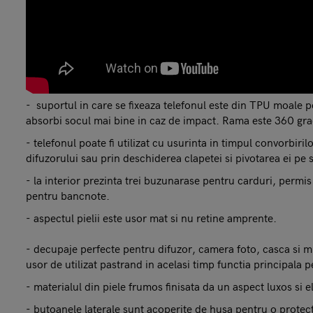
- suportul in care se fixeaza telefonul este din TPU moale p
absorbi socul mai bine in caz de impact. Rama este 360 grad
- telefonul poate fi utilizat cu usurinta in timpul convorbiri
difuzorului sau prin deschiderea clapetei si pivotarea ei pe
- la interior prezinta trei buzunarase pentru carduri, permi
pentru bancnote.
- aspectul pielii este usor mat si nu retine amprente.
- decupaje perfecte pentru difuzor, camera foto, casca si mi
usor de utilizat pastrand in acelasi timp functia principala p
- materialul din piele frumos finisata da un aspect luxos si 
- butoanele laterale sunt acoperite de husa pentru o protecti