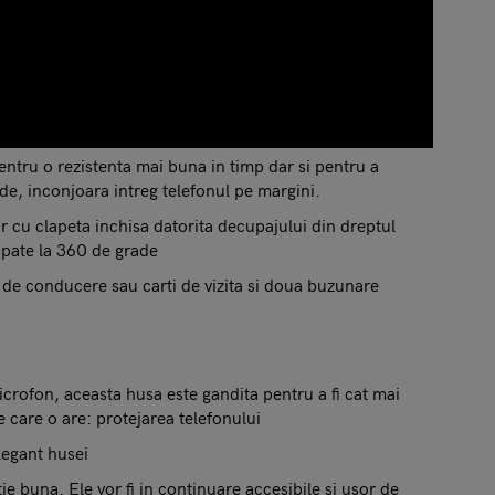
entru o rezistenta mai buna in timp dar si pentru a
e, inconjoara intreg telefonul pe margini.
lor cu clapeta inchisa datorita decupajului din dreptul
 spate la 360 de grade
s de conducere sau carti de vizita si doua buzunare
crofon, aceasta husa este gandita pentru a fi cat mai
e care o are: protejarea telefonului
elegant husei
e buna. Ele vor fi in continuare accesibile si usor de