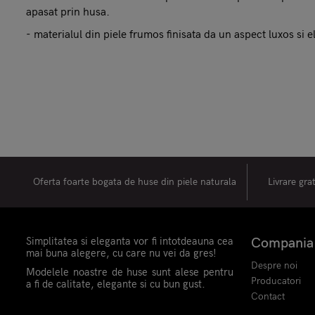
apasat prin husa.
- materialul din piele frumos finisata da un aspect luxos si 
Oferta foarte bogata de huse din piele naturala
Livrare gra
Simplitatea si eleganta vor fi intotdeauna cea
Compania
mai buna alegere, cu care nu vei da gres!
Despre noi
Modelele noastre de huse sunt alese pentru
Producatori
a fi de calitate, elegante si cu bun gust.
Contact