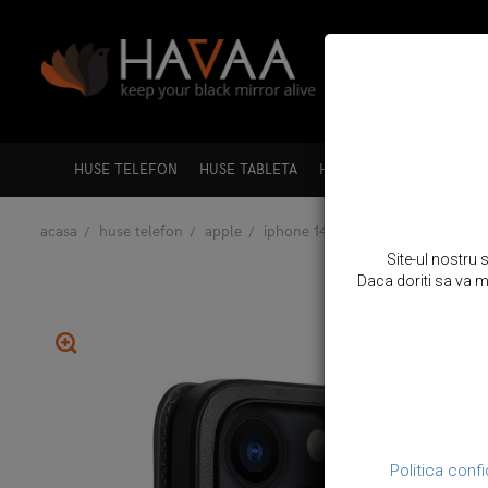
HUSE TELEFON
HUSE TABLETA
HUSE LAPTOP
HUSE A
acasa
huse telefon
apple
iphone 14 plus
husa din piele n
Site-ul nostru 
Daca doriti sa va mo
Politica confi