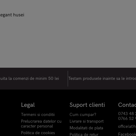
elegant husei
tuita la comenzi de minim 50 lei
Testam produsele inainte sa le intr
Legal
Suport clienti
Conta
0743 48 
Termeni si conditii
Cum cumpar?
0766 52 
Prelucrarea datelor cu
Livrare si transport
caracter personal
office(at)
Modalitati de plata
Politica de cookies
Faceboo
Politica de retur