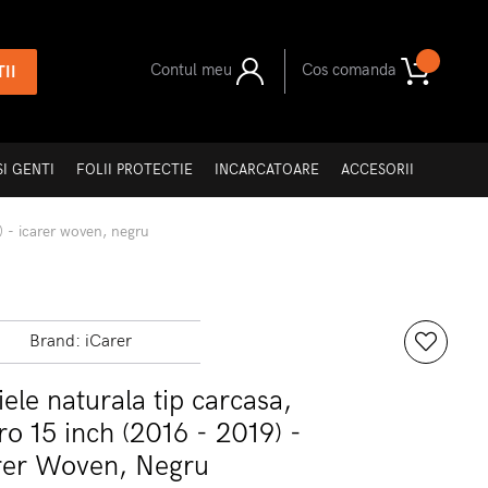
Contul meu
Cos comanda
II
I GENTI
FOLII PROTECTIE
INCARCATOARE
ACCESORII
) - icarer woven, negru
Brand:
iCarer
ele naturala tip carcasa,
 15 inch (2016 - 2019) -
rer Woven, Negru