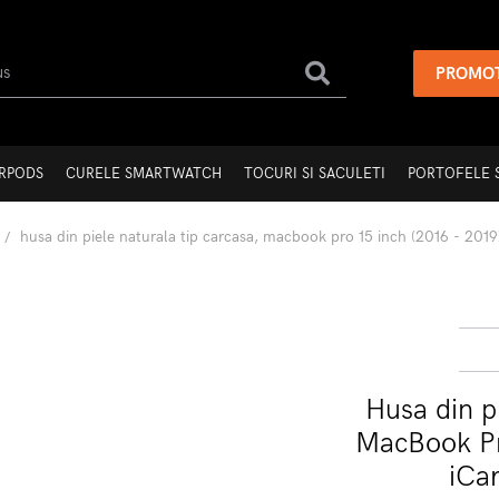
PROMOT
IRPODS
CURELE SMARTWATCH
TOCURI SI SACULETI
PORTOFELE S
husa din piele naturala tip carcasa, macbook pro 15 inch (2016 - 2019
Husa din pi
MacBook Pro
iCa